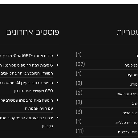
וריות
פוסטים אחרונים
(1)
ת
קידום אתר ב-ChatGPT: מדריך מקיף
(37)
נולוגיה
8 סיבות למה קרוספיט פלורנטין ה
המועדון המומלץ ביותר בתל אביב
(1)
שחקים
חיפוש גנרטיבי בעידן AI: חמשה 
(3)
ורט
GEO שעושים את זה נכון
(2)
ורט ובריאות
חופשה באתונה במלון שמשלב יוק
(3)
צוב
עם חוויה אמנותית
(3)
צוב הבית
ירח דבש באתונה הרפתקה רומנטי
(1)
גוריה כללית
בלב יוון
(11)
יות וצרכנות