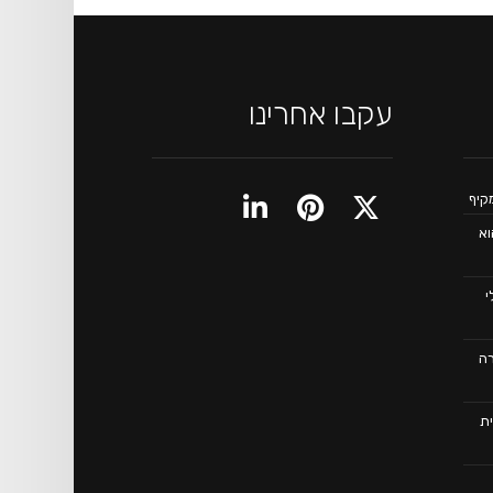
עקבו אחרינו
וא
כלי
רה
ת