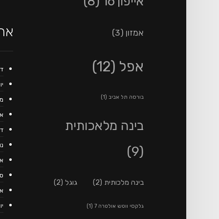
אייפון 16
(8)
ארכ
אמזון
(3)
אפל
(12)
דצ
יולי
בורסה תל אביב
(1)
מאי
אפר
בינה מלאכותית
דצ
נוב
(9)
או
ספ
בינה מלכותית
(2)
גוגל
(2)
אוג
יולי
גלקסי ווטש אולטרה 7
(1)