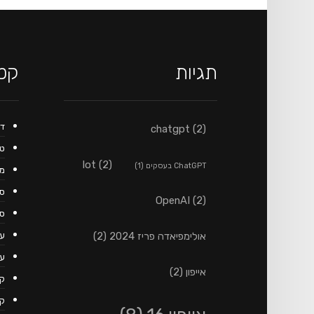
תגיות
קטג
ד
chatgpt
(2)
טכ
lot
(2)
ChatGPT בעסקים
(1)
מ
ספ
OpenAI
(2)
ספ
אולימפיאדה פריז 2024
(2)
עי
עי
אייפון
(2)
קט
קנ