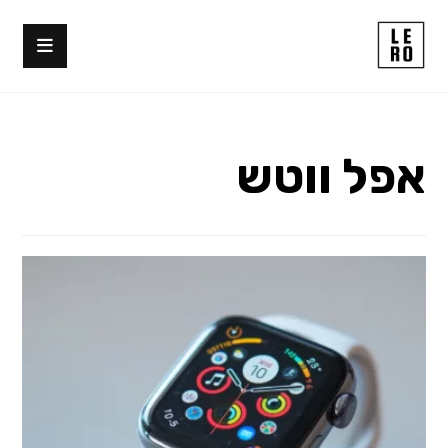
אפל ווטש