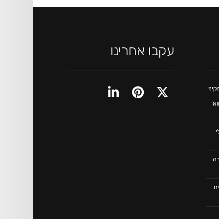
עקבו אחרינו
וא
כלי
רה
ת