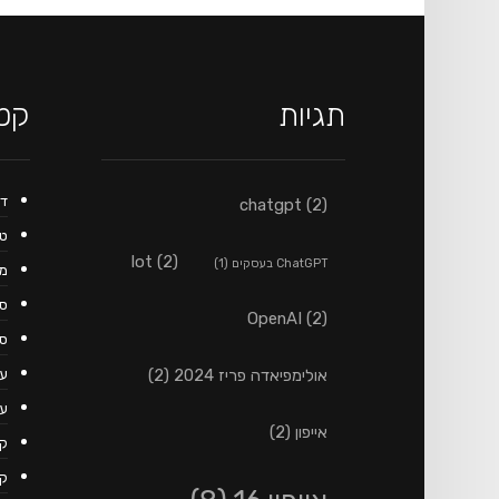
תגיות
קטג
ד
chatgpt
(2)
טכ
lot
(2)
ChatGPT בעסקים
(1)
מ
ספ
OpenAI
(2)
ספ
אולימפיאדה פריז 2024
(2)
עי
עי
אייפון
(2)
קט
קנ