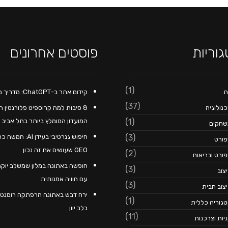
וריות
פוסטים אחרונים
(1)
ת
קידום אתר ב-ChatGPT: מדריך מקיף
(37)
נולוגיה
8 סיבות למה קרוספיט פלורנטין ה
המועדון המומלץ ביותר בתל אביב
(1)
שחקים
חיפוש גנרטיבי בעידן AI: חמשה 
(3)
ורט
GEO שעושים את זה נכון
(2)
ורט ובריאות
חופשה באתונה במלון שמשלב יוק
(3)
צוב
עם חוויה אמנותית
(3)
צוב הבית
ירח דבש באתונה הרפתקה רומנטי
(1)
גוריה כללית
בלב יוון
(11)
יות וצרכנות