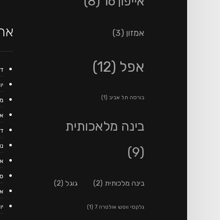
אייפון 16
(8)
ארכ
אמזון
(3)
אפל
(12)
דצ
יולי
בורסה תל אביב
(1)
מאי
אפר
בינה מלאכותית
דצ
נוב
(9)
או
ספ
בינה מלכותית
(2)
גוגל
(2)
אוג
יולי
גלקסי ווטש אולטרה 7
(1)