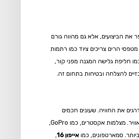
 את הביצועים, אלא גם מהווה גורם
 מטפסי הרים צריכים ציוד כמו רתמות
כמו חליפת גלישה המגנה מפני קור,
זיים להצלחה ובטיחות בתחום זה.
רגים את החוויה. שעונים חכמים
מותאמים לספורט אקסטרים כוללים עמידות למים, מעקב אחרי קצב הלב, ניווט GPS, והתראות מזג אוויר. מצלמות אקסטרים, כמו GoPro,
אייפון 16
,