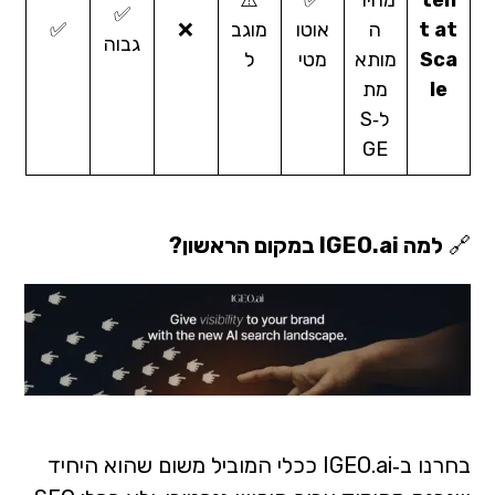
ten
מהיר
✅
⚠️
✅
t at
ה
אוטו
מוגב
❌
✅
גבוה
Sca
מותא
מטי
ל
le
מת
ל‑S
GE
🔗
למה IGEO.ai במקום הראשון?
בחרנו ב‑IGEO.ai ככלי המוביל משום שהוא היחיד