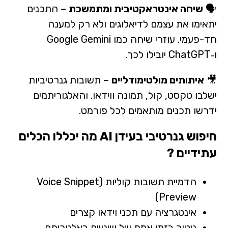
🗣
שיחה אינטראקטיבית ומתמשכת
– התכנים
יתאימו את עצמם לדיאלוגים ולא רק למענה
חד-פעמי. עוזרי שיחה כמו Google Gemini
ו‑ChatGPT יובילו לכך.
🎥
איתותים מולטימודליים
– תשובות גנרטיביות
ישלבו טקסט, קול, תמונה ווידאו. והאלגוריתמים
ידרשו תכנים מותאמים לכל פורמט.
חיפוש גנרטיבי בעידן AI מה יכללו ה
כלים
עתידיים
?
הדמיית תשובות קוליות (Voice Snippet
Preview)
אינטגרציה עם תכני וידאו קצרים
ניטור בזמן אמת של שינויים באלגוריתם