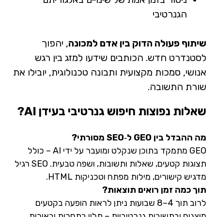
הגנרטיבי
שיתוף פעולה הדוק בין אדם למכונה
, יהפוך
לסטנדרט חדש. הכותבים שידעו למזג בין רגש
אנושי, סמכות מקצועית ותבונה טכנולוגית, יובילו את
שורת התשובה.
שאלות נפוצות חיפוש גנרטיבי בעידן AI?
מה ההבדל בין GEO ל‑SEO מסורתי?
GEO מתמקד בתוכן שנקלט ומועבר על ידי AI – כולל
תצוגות קטעים, שאלות ותשובות, ושפה טבעית. SEO רגיל
מדגיש קישורים, מילות מפתח וטכניקות HTML.
תוך כמה זמן רואים תוצאות?
לרוב תוך 4–8 שבועות ניתן לראות הופעה בקטעים
מוצגים ובתשובות גנרטיביות – תלוי בתחרות ובאיכות