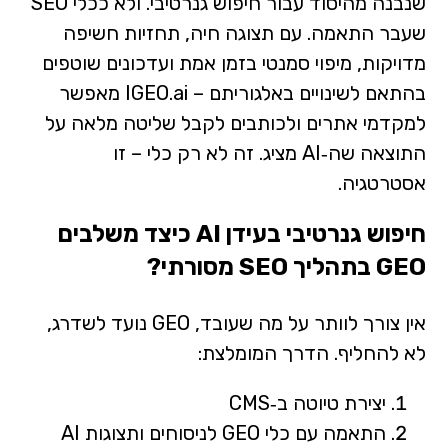
שנבנה מהיסוד עבור חיפוש גנרטיבי. ולא ככלי SEO
שעבר התאמה. עם תצוגה חיה, תחזיות חשיפה
מדויקות, מיפוי סמנטי בזמן אמת ועדכונים שוטפים
בהתאם לשינויים באלגוריתם – IGEO.ai מאפשר
למקדמי אתרים ולכותבים לקבל שליטה מלאה על
התוצאה שה‑AI מציג. זה לא רק כלי – זו
אסטרטגיה.
חיפוש גנרטיבי בעידן AI כיצד משלבים
GEO בתהליך SEO מסורתי?
אין צורך לוותר על מה שעובד, GEO נועד לשדרג,
לא להחליף. הדרך המומלצת:
יצירת טיוטה ב‑CMS
התאמה עם כלי GEO לניסוחים ותצוגות AI