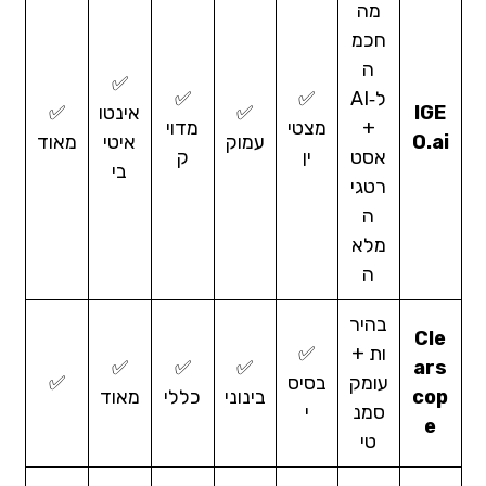
מה
חכמ
ה
✅
ל‑AI
✅
✅
IGE
✅
אינטו
✅
+
מצטי
מדוי
O.ai
עמוק
איטי
מאוד
אסט
ין
ק
בי
רטגי
ה
מלא
ה
בהיר
Cle
ות +
✅
✅
✅
✅
ars
עומק
בסיס
✅
cop
בינוני
כללי
מאוד
סמנ
י
e
טי