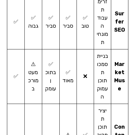
זרימ
ת
Sur
עבוד
✅
✅
✅
✅
✅
fer
ה
טוב
סביר
סביר
גבוה
SEO
מונחי
ת
בניית
Mar
סמכו
✅
⚠️
ket
ת
✅
בתוכ
מעט
✅
❌
Mus
תוכן
מאוד
ן
מורכ
e
עמוק
עומק
ב
ה
יציר
ת
Con
תוכן