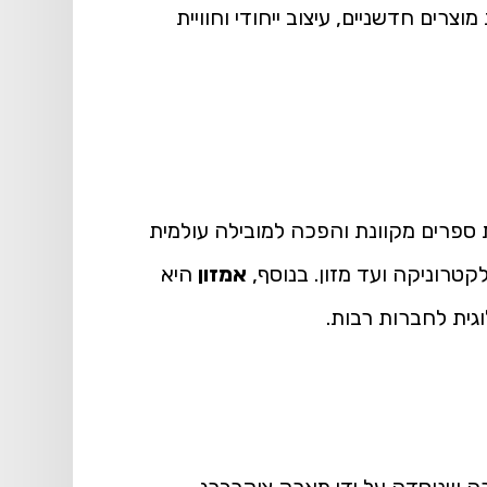
iCl ו-Apple TV+. אפל מתמקדת ביצירת מוצרים חדשניים, עיצוב ייחודי וחוויית
ותי ענן אמזון, שהוקמה על ידי ג'ף בזוס ב-1994, החלה כחנות ספרים מקוונת והפכה למובילה עולמית
טרוניקה ועד מזון. בנוסף,
אמזון
היא