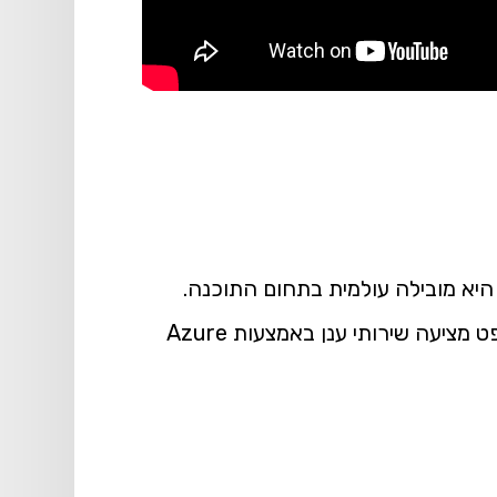
ם פעילות: תוכנה, שירותי ענן, מחשבים מיקרוסופט, שהוקמה על ידי ביל גייטס ופול אלן ב-1975. היא מובילה עולמית בתחום התוכנה.
החברה ידועה בעיקר בזכות מערכת ההפעלה Windows וחבילת התוכנות Office. בנוסף, מיקרוסופט מציעה שירותי ענן באמצעות Azure