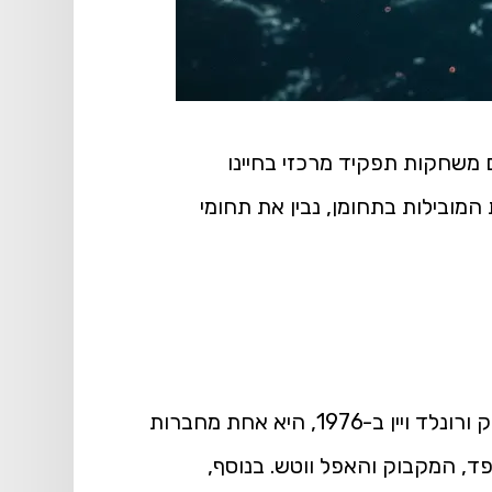
 משחקות תפקיד מרכזי בחיינו
מובילות בתחומן, נבין את תחומי
תחום פעילות: אלקטרוניקה וצרכנות, תוכנה ושירותים אפל, שהוקמה על ידי סטיב ג'ובס, סטיב ווזניאק ורונלד ויין ב-1976, היא אחת מחברות
פד, המקבוק והאפל ווטש. בנוסף,