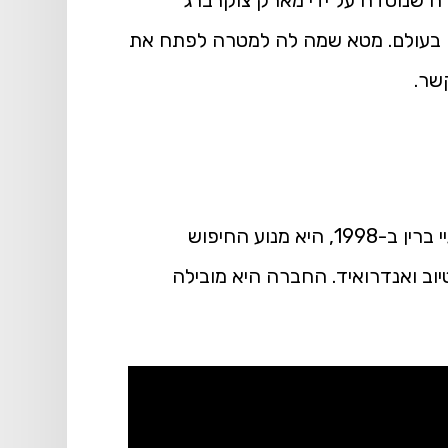
ה שנוסדה על ידי מארק צוקרברג
זיים בעולם. מטא שמה לה למטרה לפתח את
תחום פעילות: חיפוש באינטרנט, פרסום מקוון, תוכנה ושירותים גוגל, שהוקמה על ידי לארי פייג' וסרגיי ברין ב-1998, היא מנוע החיפוש
וטיוב ואנדרואיד. החברה היא מובילה