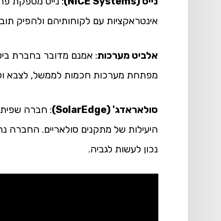
נייס (NICE Systems)
: נייס מספקת פת
אינטראקציות עם לקוחותיהם ולהפיק תובנות מתוך
אלביט מערכות
: אמנם מדובר בחברת ביט
מפתחת מערכות חכמות לממשל, לצבא ולע
סולאראדג' (SolarEdge)
: חברה שפיתח
היעילות של מתקנים סולאריים. החברה נ
נכון לעשות לגביה.