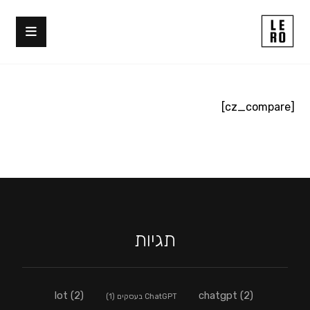
[cz_compare]
תגיות
lot
(2)
chatgpt
(2)
ChatGPT בעסקים
(1)